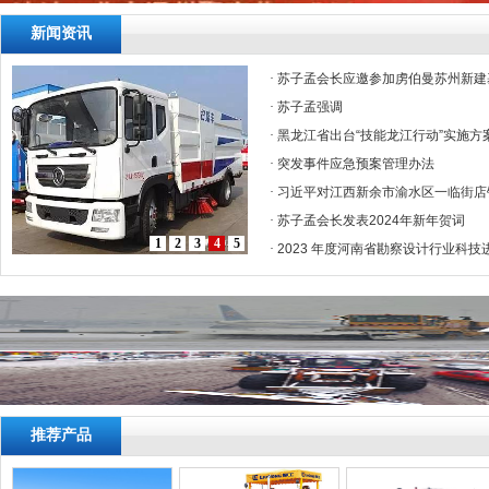
新闻资讯
·
苏子孟会长应邀参加虏伯曼苏州新建
·
苏子孟强调
·
黑龙江省出台“技能龙江行动”实施方
·
突发事件应急预案管理办法
·
习近平对江西新余市渝水区一临街店
·
苏子孟会长发表2024年新年贺词
1
2
3
4
5
·
2023 年度河南省勘察设计行业科技
推荐产品