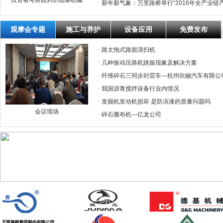
投资者考察团到访德基机械
·
新年新气象：万里路桥举行“2016年全产业链
观摩会专题
施工与养护
设备应用
免费发布
·
路太拖式路面清扫机
·
几种振动压路机跳振现象及解决方案
·
纤维碎石三同步封层车—杭州欣融汽车有限公
·
我国沥青搅拌设备行业内情况
·
发掘机发动机损坏 是防冻液的质量问题吗
会议现场
·
碎石撒布机—亿龙公司