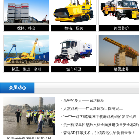
搅拌、拌合
摊铺、压实
路面养护
起重、搬运、牵引
城市环卫
桥梁建养
会员动态
·
亲密的爱人——廊坊德基
·
人杰路机——广元新建项目圆满完工
·
“一带一路”战略规划下筑养路机械的发展机遇
·
贵州桥梁集团息黔六标全面推进质量安全标准
·
森远3D打印技术，引领森远供给侧新未来！