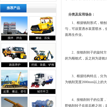
推荐产品
分类及应用场合：
1
、
根据铣削形式，铣刨
匀，可设置洒水装置喷水，
面再生作业。
搅拌、拌合
摊铺、压实
2
、
按铣削转子的旋转方
的为顺铣式，反之则为逆铣
路面养护
挖掘、装载、铲推
3
、
根据结构特点，分为
为铣削宽度
2000mm
以上的大
起重、搬运、牵引
城市环卫
4
、
按铣削转子的位置，
即铣削转子在前后桥之间；