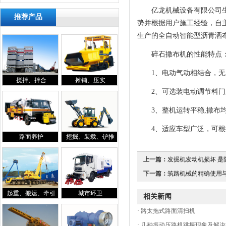
亿龙机械设备有限公司生产
推荐产品
势并根据用户施工经验，自
生产的全自动智能型沥青洒
碎石撒布机的性能特点
1、电动气动相结合，无需
搅拌、拌合
摊铺、压实
2、可选装电动调节料门及
3、整机运转平稳,撒布均
4、适应车型广泛，可根
路面养护
挖掘、装载、铲推
上一篇：
发掘机发动机损坏 是防
下一篇：
筑路机械的精确使用与保
起重、搬运、牵引
城市环卫
相关新闻
·
路太拖式路面清扫机
·
几种振动压路机跳振现象及解决