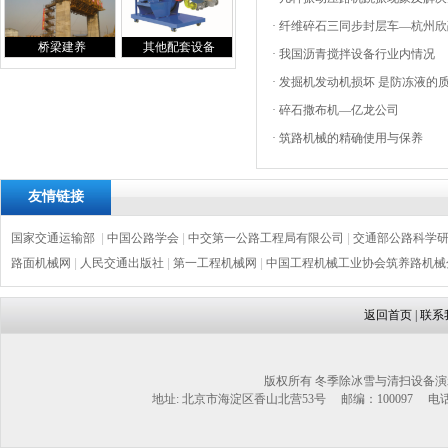
·
纤维碎石三同步封层车—杭州欣
桥梁建养
其他配套设备
·
我国沥青搅拌设备行业内情况
·
发掘机发动机损坏 是防冻液的
·
碎石撒布机—亿龙公司
·
筑路机械的精确使用与保养
友情链接
国家交通运输部
|
中国公路学会
|
中交第一公路工程局有限公司
|
交通部公路科学
路面机械网
|
人民交通出版社
|
第一工程机械网
|
中国工程机械工业协会筑养路机械
返回首页
|
联系
版权所有 冬季除冰雪与清扫设备演
地址: 北京市海淀区香山北营53号 邮编：100097 电话：1302