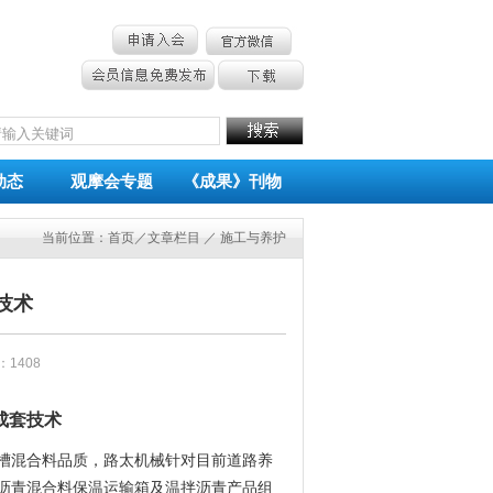
动态
观摩会专题
《成果》刊物
当前位置：
首页
／文章栏目 ／ 施工与养护
技术
量：1408
成套技术
槽混合料品质，路太机械针对目前道路养
沥青混合料保温运输箱及温拌沥青产品组