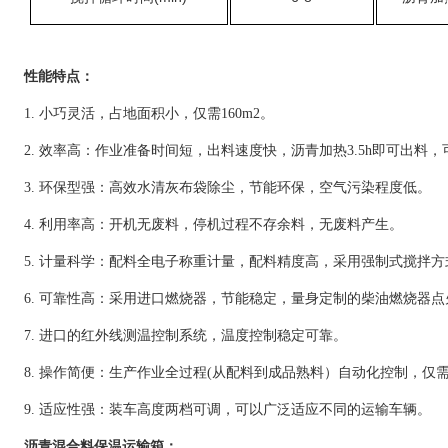
性能特点：
1.
小巧灵活，占地面积小，仅需
160m
2。
2.
效率高：作业准备时间短，出料速度快，沥青加热
3.5h
即可出料，
3.
环保型强：高效水清灰布袋除尘，节能环保，空气污染程度低。
4.
利用率高：开机无废料，停机过程不存余料，无废料产生。
5.
计量科学：配料全电子称重计量，配料精度高，采用强制式搅拌方
6.
可靠性高：采用进口燃烧器，节能稳定，量身定制的柴油燃烧器点
7.
进口的红外线测温控制系统，温度控制稳定可靠。
8.
操作简便：生产作业全过程
(
从配料到成品熟料）自动化控制，仅
9.
适应性强：装车高度两档可调，可以广泛适应不同的运输车辆。
沥青混合料保温运输箱：