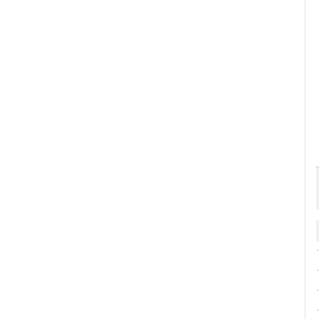
·
·
·
·