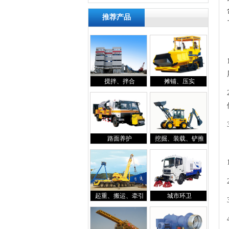
推荐产品
搅拌、拌合
摊铺、压实
路面养护
挖掘、装载、铲推
起重、搬运、牵引
城市环卫