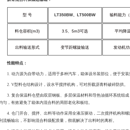
型
号
LT350BW
、
LT500BW
输料能力（
料仓容积
(m3)
3.5
、
5
m3
可选
平均降
出料输送形式
变节距螺旋输送
发动机功
性能特点：
1. 动力源为自带动力，适用于多种汽车，箱体设吊装部位，便于安装
2. V型料仓结构设计，设水平搅拌机构，可对所载沥青料破碎防拱。
3. 复合保温料仓壁由双层钢板、多层保温材料和导热油循环系统组
均匀，有效避免了箱体内混合料的局部老化和板结。
4. 仓门开合、搅拌、出料等动作采用全液压驱动，二次搅拌机构和
利流畅输出，不影响混合料级配质量，彻底解决了出料时的离析。