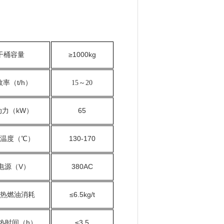
干桶容量
≥1000kg
率（t/h）
～
15
20
动力（kW）
65
温度（℃）
130-170
电源（V）
380AC
热燃油消耗
≤6.5kg/t
热时间（h）
≤3.5