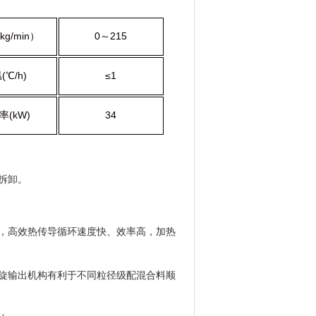
kg/min
）
0
～
215
温
(℃/h)
≤1
率
(kW)
34
拆卸。
成，高效热传导循环速度快、效率高，加热
螺旋输出机构有利于不同粒径级配混合料顺