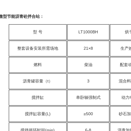
微型节能沥青砼拌合站：
型 号
LT1000BH
烘
整套设备安装所需场地
21×8
生产效
燃料
柴油
配套
沥青罐容量（t）
3
混合料
搅拌缸
单卧轴强制式
动力
搅拌缸容量(L)
≥500
砂石加
搅拌循环时间(min)
6-8
沥青加