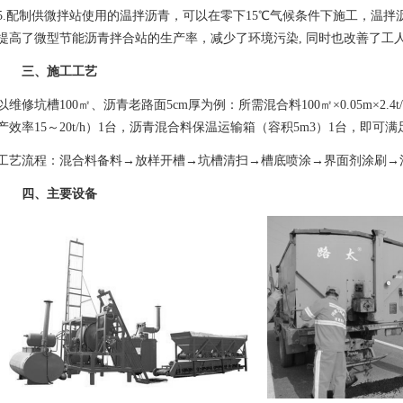
5.配制供微拌站使用的温拌沥青，可以在零下15℃气候条件下施工，温拌
提高了微型节能沥青拌合站的生产率，减少了环境污染, 同时也改善了工
三、施工工艺
以维修坑槽100㎡、沥青老路面5cm厚为例：所需混合料100㎡×0.05m×2.
产效率15～20t/h）1台，沥青混合料保温运输箱（容积5m3）1台，即可
工艺流程：混合料备料→放样开槽→坑槽清扫→槽底喷涂→界面剂涂刷→
四、主要设备