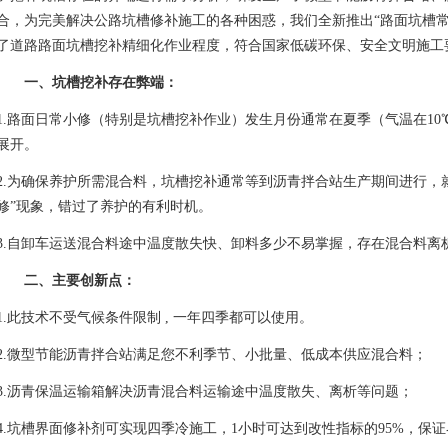
合，为完美解决公路坑槽修补施工的各种困惑，我们全新推出“路面坑槽常
了道路路面坑槽挖补精细化作业程度，符合国家低碳环保、安全文明施工
一、坑槽挖补存在弊端：
1.路面日常小修（特别是坑槽挖补作业）发生月份通常在夏季（气温在10℃以
展开。
2.为确保养护所需混合料，坑槽挖补通常等到沥青拌合站生产期间进行，
修”现象，错过了养护的有利时机。
3.自卸车运送混合料途中温度散失快、卸料多少不易掌握，存在混合料离
二、主要创新点：
1.此技术不受气候条件限制 , 一年四季都可以使用。
2.微型节能沥青拌合站满足您不利季节、小批量、低成本供应混合料；
3.沥青保温运输箱解决沥青混合料运输途中温度散失、离析等问题；
4.坑槽界面修补剂可实现四季冷施工，1小时可达到改性指标的95%，保